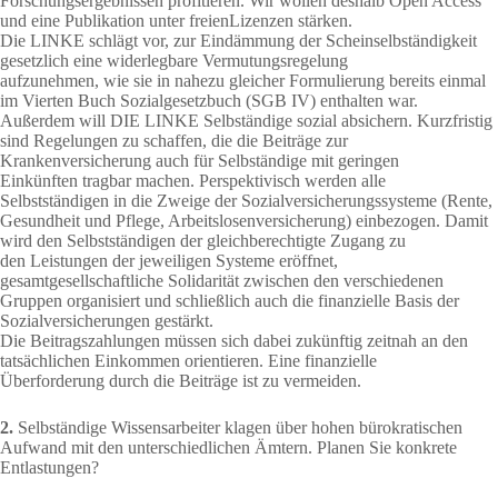
Forschungsergebnissen profitieren. Wir wollen deshalb Open Access
und eine Publikation unter freienLizenzen stärken.
Die LINKE schlägt vor, zur Eindämmung der Scheinselbständigkeit
gesetzlich eine widerlegbare Vermutungsregelung
aufzunehmen, wie sie in nahezu gleicher Formulierung bereits einmal
im Vierten Buch Sozialgesetzbuch (SGB IV) enthalten war.
Außerdem will DIE LINKE Selbständige sozial absichern. Kurzfristig
sind Regelungen zu schaffen, die die Beiträge zur
Krankenversicherung auch für Selbständige mit geringen
Einkünften tragbar machen. Perspektivisch werden alle
Selbstständigen in die Zweige der Sozialversicherungssysteme (Rente,
Gesundheit und Pflege, Arbeitslosenversicherung) einbezogen. Damit
wird den Selbstständigen der gleichberechtigte Zugang zu
den Leistungen der jeweiligen Systeme eröffnet,
gesamtgesellschaftliche Solidarität zwischen den verschiedenen
Gruppen organisiert und schließlich auch die finanzielle Basis der
Sozialversicherungen gestärkt.
Die Beitragszahlungen müssen sich dabei zukünftig zeitnah an den
tatsächlichen Einkommen orientieren. Eine finanzielle
Überforderung durch die Beiträge ist zu vermeiden.
2.
Selbständige Wissensarbeiter klagen über hohen bürokratischen
Aufwand mit den unterschiedlichen Ämtern. Planen Sie konkrete
Entlastungen?