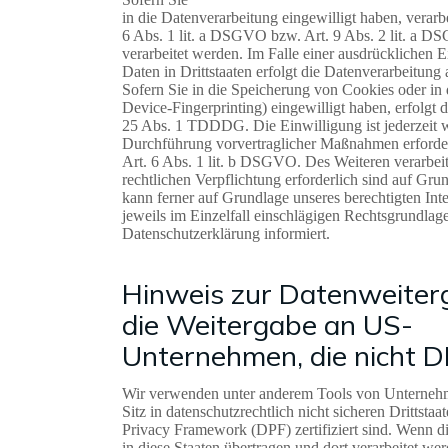
in die Datenverarbeitung eingewilligt haben, verar
6 Abs. 1 lit. a DSGVO bzw. Art. 9 Abs. 2 lit. a 
verarbeitet werden. Im Falle einer ausdrücklichen
Daten in Drittstaaten erfolgt die Datenverarbeitun
Sofern Sie in die Speicherung von Cookies oder in d
Device-Fingerprinting) eingewilligt haben, erfolgt
25 Abs. 1 TDDDG. Die Einwilligung ist jederzeit wi
Durchführung vorvertraglicher Maßnahmen erforderl
Art. 6 Abs. 1 lit. b DSGVO. Des Weiteren verarbeite
rechtlichen Verpflichtung erforderlich sind auf Gr
kann ferner auf Grundlage unseres berechtigten Int
jeweils im Einzelfall einschlägigen Rechtsgrundlag
Datenschutzerklärung informiert.
Hinweis zur Datenweiterg
die Weitergabe an US-
Unternehmen, die nicht DP
Wir verwenden unter anderem Tools von Unterneh
Sitz in datenschutzrechtlich nicht sicheren Dritts
Privacy Framework (DPF) zertifiziert sind. Wenn d
in diese Staaten übertragen und dort verarbeitet wer