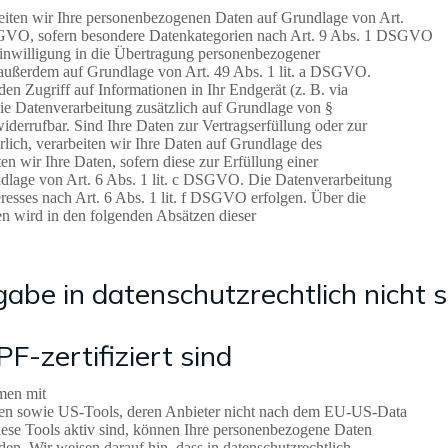
beiten wir Ihre personenbezogenen Daten auf Grundlage von Art.
DSGVO, sofern besondere Datenkategorien nach Art. 9 Abs. 1 DSGVO
 Einwilligung in die Übertragung personenbezogener
g außerdem auf Grundlage von Art. 49 Abs. 1 lit. a DSGVO.
en Zugriff auf Informationen in Ihr Endgerät (z. B. via
 die Datenverarbeitung zusätzlich auf Grundlage von §
derrufbar. Sind Ihre Daten zur Vertragserfüllung oder zur
ich, verarbeiten wir Ihre Daten auf Grundlage des
n wir Ihre Daten, sofern diese zur Erfüllung einer
undlage von Art. 6 Abs. 1 lit. c DSGVO. Die Datenverarbeitung
eresses nach Art. 6 Abs. 1 lit. f DSGVO erfolgen. Über die
en wird in den folgenden Absätzen dieser
abe in datenschutzrechtlich nicht s
F-zertifiziert sind
men mit
taaten sowie US-Tools, deren Anbieter nicht nach dem EU-US-Data
iese Tools aktiv sind, können Ihre personenbezogene Daten
den. Wir weisen darauf hin, dass in datenschutzrechtlich