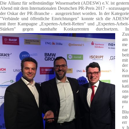
Die Allianz für selbstständige Wissensarbeit (ADESW) e.V. ist gestern
Abend mit dem Internationalen Deutschen PR-Preis 2017 - sozussagen
der Oskar der PR-Branche - ausgezeichnet worden. In der Kategorie
"Verbände und öffentliche Einrichtungen" konnte sich die ADESW
mit ihrer Kampagne „Experten-Arbeit-Retten“ und „Experten-Arbeit-
Stärken" gegen namhafte Kon
kurrenten durchsetzen. I
Zus
am
me
nar
beit
mit
der
Ko
mm
uni
kati
ons
age
ntu
r
Blu
mb
err
y h