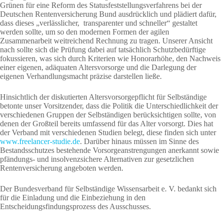
Grünen für eine Reform des Statusfeststellungsverfahrens bei der
Deutschen Rentenversicherung Bund ausdrücklich und plädiert dafür,
dass dieses „verlässlicher, transparenter und schneller“ gestaltet
werden sollte, um so den
modernen Formen der agilen
Zusammenarbeit weitreichend Rechnung zu tragen
. Unserer Ansicht
nach sollte sich die Prüfung dabei auf tatsächlich Schutzbedürftige
fokussieren, was sich durch
Kriterien wie Honorarhöhe, den Nachweis
einer eigenen,
adäquaten Alter
svorsorge und die Darlegung der
eigenen Verhandlungsmacht präzise
darstellen ließe.
Hinsichtlich der diskutierten Altersvorsorgepflicht für Selbständige
betonte unser Vorsitzender, dass die Politik die Unterschiedlichkeit der
verschiedenen Gruppen der Selbständigen berücksichtigen sollte, von
denen der Großteil bereits umfassend für das Alter vorsorgt. Dies hat
der Verband mit verschiedenen Studien belegt, diese finden sich unter
www.freelancer-studie.de
. Darüber hinaus müssen im Sinne des
Bestandsschutzes bestehende Vorsorgeanstrengungen anerkannt sowie
pfändungs- und insolvenzsichere Alternativen zur gesetzlichen
Rentenversicherung angeboten werden.
Der Bundesverband für Selbständige Wissensarbeit e. V. bedankt sich
für die Einladung und die Einbeziehung in den
Entscheidungsfindungsprozess des Ausschusses.