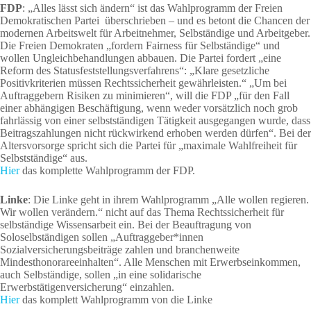
FDP
: „Alles lässt sich ändern“ ist das Wahlprogramm der Freien
Demokratischen Partei überschrieben – und es betont die Chancen der
modernen Arbeitswelt für Arbeitnehmer, Selbständige und Arbeitgeber.
Die Freien Demokraten „fordern Fairness für Selbständige“ und
wollen Ungleichbehandlungen abbauen. Die Partei fordert „eine
Reform des Statusfeststellungsverfahrens“: „Klare gesetzliche
Positivkriterien müssen Rechtssicherheit gewährleisten.“ „Um bei
Auftraggebern Risiken zu minimieren“, will die FDP „für den Fall
einer abhängigen Beschäftigung, wenn weder vorsätzlich noch grob
fahrlässig von einer selbstständigen Tätigkeit ausgegangen wurde, dass
Beitragszahlungen nicht rückwirkend erhoben werden dürfen“. Bei der
Altersvorsorge spricht sich die Partei für „maximale Wahlfreiheit für
Selbstständige“ aus.
Hier
das komplette Wahlprogramm der FDP.
Linke
: Die Linke geht in ihrem Wahlprogramm „Alle wollen regieren.
Wir wollen verändern.“ nicht auf das Thema Rechtssicherheit für
selbständige Wissensarbeit ein. Bei der Beauftragung von
Soloselbständigen sollen „Auftraggeber*innen
Sozialversicherungsbeiträge zahlen und branchenweite
Mindesthonorareeinhalten“. Alle Menschen mit Erwerbseinkommen,
auch Selbständige, sollen „in eine solidarische
Erwerbstätigenversicherung“ einzahlen.
Hier
das komplett Wahlprogramm von die Linke